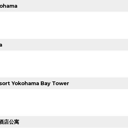
kohama
a
sort Yokohama Bay Tower
酒店公寓