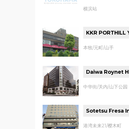
横滨站
KKR PORTHILL
本牧/元町/山手
Daiwa Roynet H
中华街/关内/山下公园
Sotetsu Fresa 
港湾未来21/樱木町