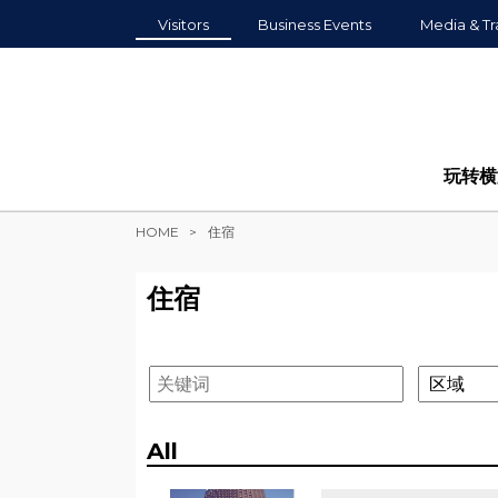
Visitors
Business Events
Media & Tr
玩转横
HOME
住宿
住宿
All