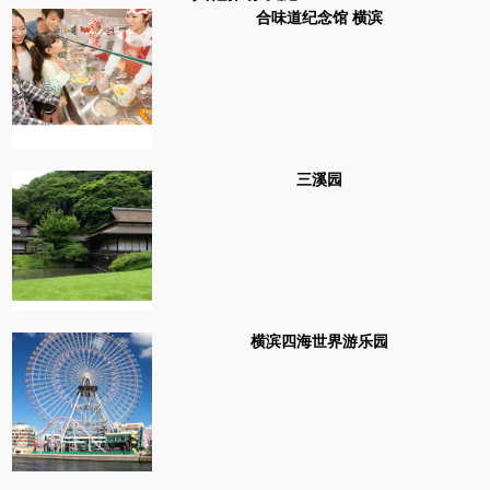
合味道纪念馆 横滨
三溪园
横滨四海世界游乐园