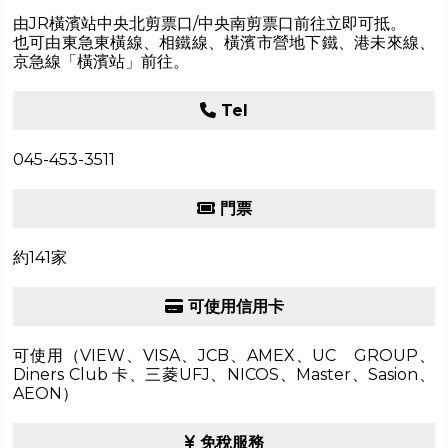
由JR橫濱站中央北剪票口/中央南剪票口前往立即可抵。
也可由東急東橫線、相鐵線、橫濱市營地下鐵、港未來線、
京急線「橫濱站」前往。
Tel
045-453-3511
門票
約141家
可使用信用卡
可使用（VIEW、VISA、JCB、AMEX、UC GROUP、
Diners Club 卡、三菱UFJ、NICOS、Master、Sasion、
AEON）
免稅服務