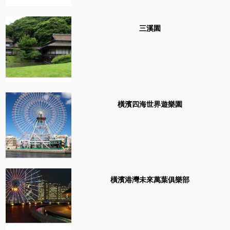
三溪園
橫濱四海世界遊樂園
橫濱港灣未來萬葉俱樂部