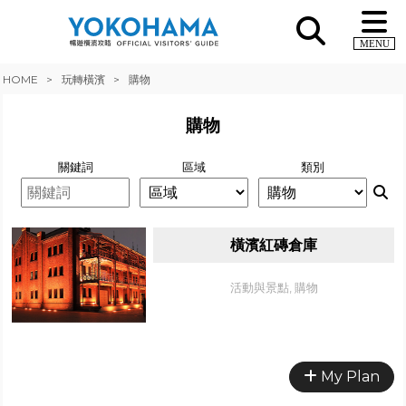
MENU
HOME
玩轉橫濱
購物
購物
關鍵詞
區域
類別
橫濱紅磚倉庫
活動與景點, 購物
My Plan