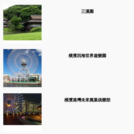
三溪園
橫濱四海世界遊樂園
橫濱港灣未來萬葉俱樂部