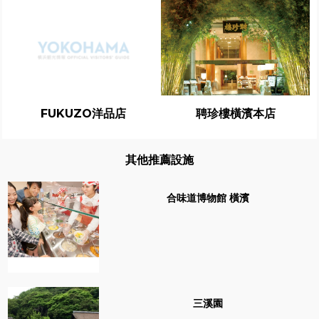
FUKUZO洋品店
聘珍樓橫濱本店
其他推薦設施
合味道博物館 橫濱
三溪園