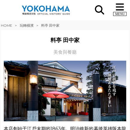
MENU
HOME
玩轉橫濱
料亭 田中家
料亭 田中家
美食與餐廳
本店創始于江戶末期的1863年。明治維新的幕後英雄阪本龍