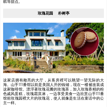
糕等甜点。
玫瑰花园 朴树亭
这家店拥有敞亮的大厅，从客房裡可以眺望一望无际的大
海。山手111番馆以前是美国人开的钱铺，现在一楼被改装成
这家咖啡馆。漂浮著玫瑰花瓣的玫瑰茶，加入玫瑰香精的粉
色戚风蛋糕，玫瑰霜淇淋，一边享受美食一边欣赏山手111番
馆前玫瑰园裡大片的玫瑰花，使人就像是生活在童话中的公
主一样。