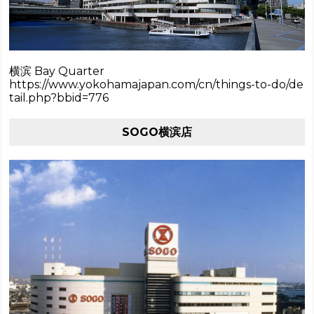
横滨 Bay Quarter
https://www.yokohamajapan.com/cn/things-to-do/de
tail.php?bbid=776
SOGO横滨店