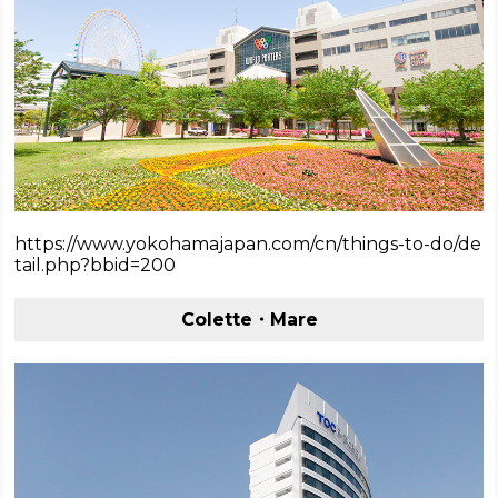
https://www.yokohamajapan.com/cn/things-to-do/de
tail.php?bbid=200
Colette・Mare