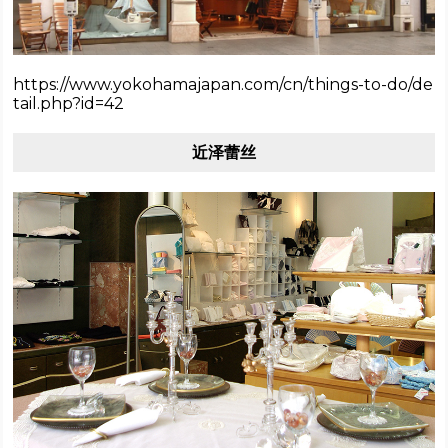
https://www.yokohamajapan.com/cn/things-to-do/de
tail.php?id=42
近泽蕾丝