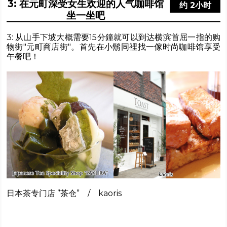
3: 在元町深受女生欢迎的人气咖啡馆
约 2小时
坐一坐吧
3: 从山手下坡大概需要15分鐘就可以到达横滨首屈一指的购
物街"元町商店街"。首先在小鬍同裡找一傢时尚咖啡馆享受
午餐吧！
日本茶专门店 ”茶仓” / kaoris