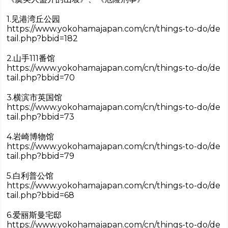
1.见港湾丘公园
https://www.yokohamajapan.com/cn/things-to-do/de
tail.php?bbid=182
2.山手111番馆
https://www.yokohamajapan.com/cn/things-to-do/de
tail.php?bbid=70
3.横滨市英国馆
https://www.yokohamajapan.com/cn/things-to-do/de
tail.php?bbid=73
4.岩崎博物馆
https://www.yokohamajapan.com/cn/things-to-do/de
tail.php?bbid=79
5.白利普公馆
https://www.yokohamajapan.com/cn/things-to-do/de
tail.php?bbid=68
6.爱丽斯曼宅邸
https://www.yokohamajapan.com/cn/things-to-do/de