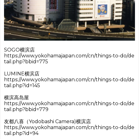
SOGO横滨店
https://www.yokohamajapan.com/cn/things-to-do/de
tail.php?bbid=775
LUMINE横滨店
https://www.yokohamajapan.com/cn/things-to-do/de
tail.php?id=145
横滨高岛屋
https://www.yokohamajapan.com/cn/things-to-do/de
tail.php?bbid=779
友都八喜（Yodobashi Camera)横滨店
https://www.yokohamajapan.com/cn/things-to-do/de
tail.php?id=94