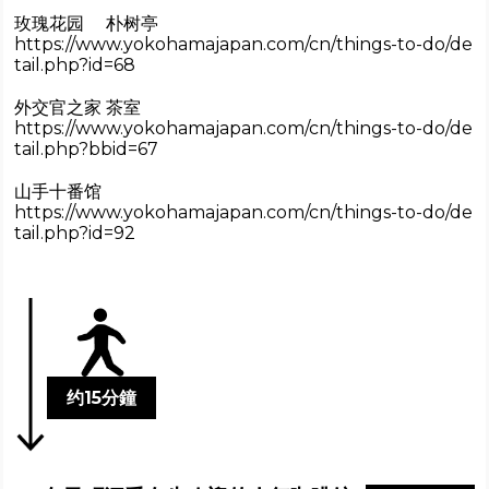
玫瑰花园 朴树亭
https://www.yokohamajapan.com/cn/things-to-do/de
tail.php?id=68
外交官之家 茶室
https://www.yokohamajapan.com/cn/things-to-do/de
tail.php?bbid=67
山手十番馆
https://www.yokohamajapan.com/cn/things-to-do/de
tail.php?id=92
约15分鐘