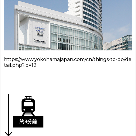
https://www.yokohamajapan.com/cn/things-to-do/de
tail.php?id=19
约3分鐘