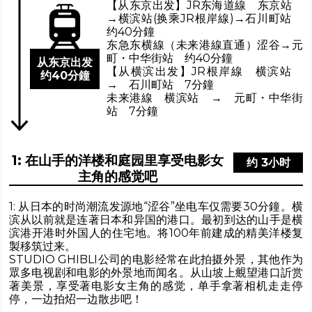
【从东京出发】JR东海道線 东京站
→横滨站(换乘JR根岸線)→石川町站
约40分鐘
东急东横線（未来港線直通）涩谷→元
町・中华街站 约40分鐘
从东京出发
【从横滨出发】JR根岸線 横滨站
约40分鐘
→ 石川町站 7分鐘
未来港線 横滨站 → 元町・中华街
站 7分鐘
1: 在山手的洋楼和庭园里享受电影女
约 3小时
主角的感觉吧
1: 从日本的时尚潮流发源地“涩谷”坐电车仅需要30分鐘。横
滨从以前就是连著日本和异国的港口。最初到达的山手是横
滨港开港时外国人的住宅地。将100年前建成的精美洋楼复
製移筑过来。
STUDIO GHIBLI公司的电影经常在此拍摄外景，其他作为
眾多电视剧和电影的外景地而闻名。从山坡上覜望港口訢赏
著美景，享受著电影女主角的感觉，单手拿著相机走走停
停，一边拍炤一边散步吧！