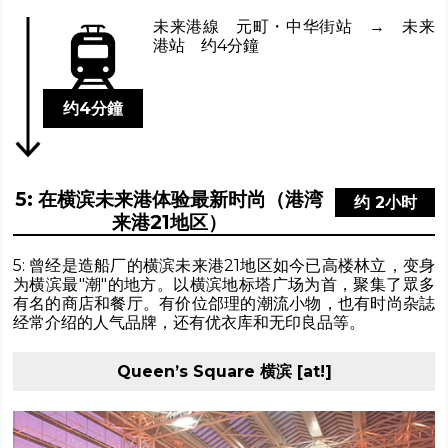
未来港線 元町・中华街站 → 未来
港站 约4分鐘
约4分鐘
5: 在横滨未来港体验最新时尚（港湾
约 2小时
来港21地区）
5: 曾经是造船厂的横滨未来港21地区如今已高楼林立，变身
为横滨最"潮"的地方。以横滨地标塔广场为首，聚集了眾多
有名的商店和餐厅。有价位郃理的潮流小物，也有时尚杂誌
经常介绍的人气品牌，还有优衣库和无印良品等。
Queen’s Square 横滨 [at!]