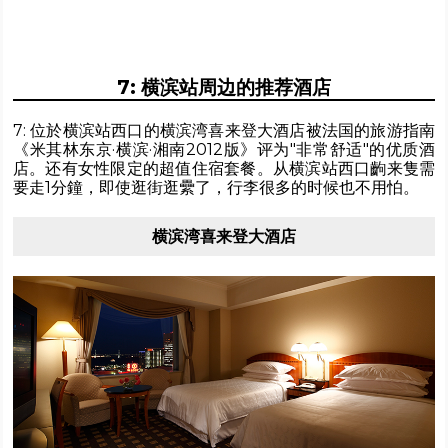
7: 横滨站周边的推荐酒店
7: 位於横滨站西口的横滨湾喜来登大酒店被法国的旅游指南
《米其林东京·横滨·湘南2012版》评为"非常舒适"的优质酒
店。还有女性限定的超值住宿套餐。从横滨站西口齣来隻需
要走1分鐘，即使逛街逛纍了，行李很多的时候也不用怕。
横滨湾喜来登大酒店