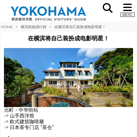
MENU
HOME
横滨的旅游行程
在横滨将自己装扮成电影明星！
在横滨将自己装扮成电影明星！
元町・中华街站
-> 山手西洋馆
-> 欧式建筑咖啡廰
-> 日本茶专门店 ”茶仓”