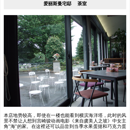
爱丽斯曼宅邸 茶室
本店地势较高，即使在一楼也能看到横滨海洋塔，此时的风
景不禁让人想到宫崎骏动画电影《来自虞美人之坡》中女主
角"海"的家。在这裡还可以品尝到当季水果蛋撻和巧克力蛋