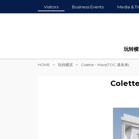
Visitors
Business Events
Media & Tr
玩转横
HOME
玩转横滨
Colette・Mare(TOC 港未来)
Colet