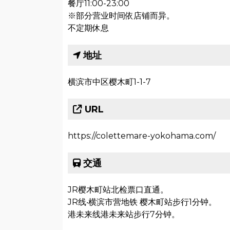
餐厅11:00-23:00
※部分营业时间依店铺而异。
不定期休息
地址
横滨市中区樱木町1-1-7
URL
https://colettemare-yokohama.com/
交通
JR樱木町站北检票口直通。
JR线‧横滨市营地铁 樱木町站步行1分钟。
港未来线港未来站步行7分钟。