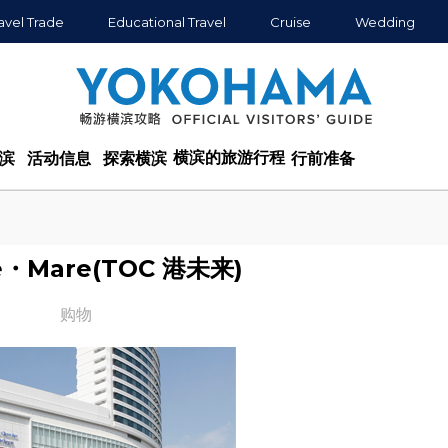
avel Trade
Educational Travel
Cruise
Wedding
横滨的旅游行程
滨
活动信息
探索横滨
行前准备
te・Mare(TOC 港未来)
购物