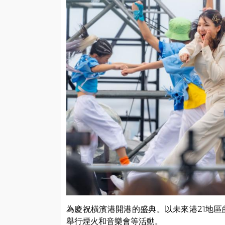
為慶祝橫濱港開港的盛典。以未來港21地
舉行煙火和音樂會等活動。