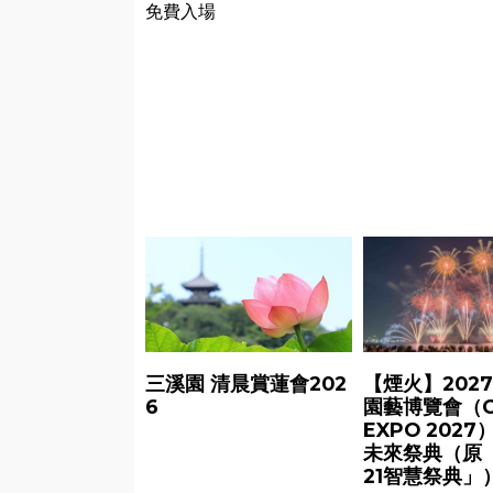
免費入場
三溪園 清晨賞蓮會202
【煙火】202
6
園藝博覽會（G
EXPO 202
未來祭典（原
21智慧祭典」