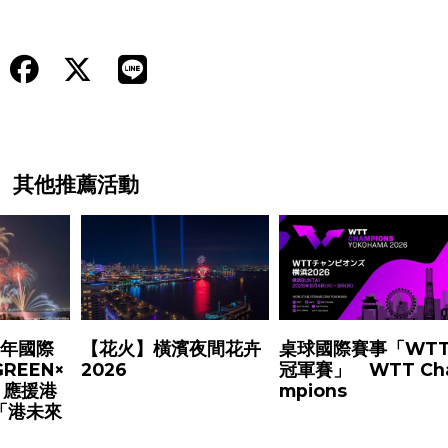
其他推薦活動
7年國際
【花火】橫濱夜間花卉
桌球國際賽事「WT
REEN×
2026
冠軍賽」 WTT Ch
7）應援港
mpions
「港未來
）