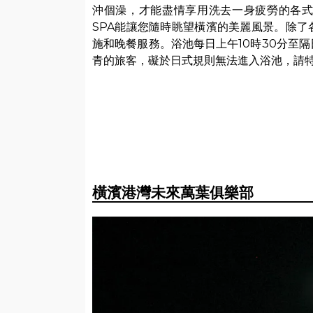
沖個澡，才能盡情享用洗去一身疲勞的各式
SPA能讓您隨時眺望橫濱的美麗風景。除了各
施和晚餐服務。浴池每日上午10時30分至
青的旅客，礙於日式規則無法進入浴池，請
橫濱港灣未來萬葉俱樂部