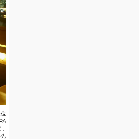
是位
PA
度，
得先