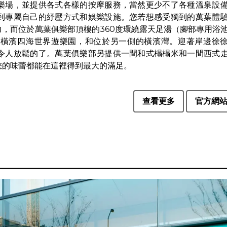
遊樂場，並提供各式各樣的按摩服務，當然更少不了各種溫泉設
到專屬自己的紓壓方式和娛樂設施。您若想感受獨到的萬葉體
，而位於萬葉俱樂部頂樓的360度環繞露天足湯（腳部專用浴
的橫濱四海世界遊樂園，和位於另一側的橫濱灣。迎著岸邊徐
令人放鬆的了。萬葉俱樂部另提供一間和式榻榻米和一間西式
您的味蕾都能在這裡得到最大的滿足。
查看更多
官方網