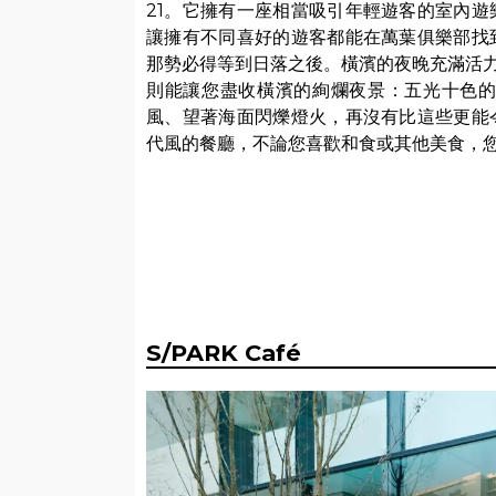
21。它擁有一座相當吸引年輕遊客的室內
讓擁有不同喜好的遊客都能在萬葉俱樂部找
那勢必得等到日落之後。橫濱的夜晚充滿活力
則能讓您盡收橫濱的絢爛夜景：五光十色
風、望著海面閃爍燈火，再沒有比這些更能
代風的餐廳，不論您喜歡和食或其他美食，
S/PARK Café