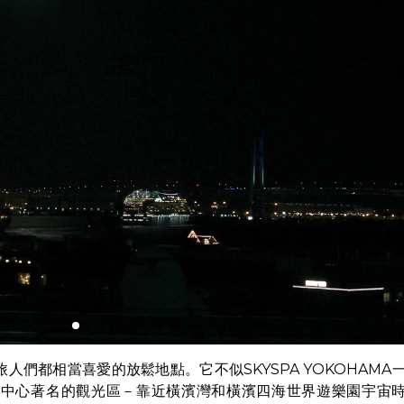
們都相當喜愛的放鬆地點。它不似SKYSPA YOKOHAMA
市中心著名的觀光區－靠近橫濱灣和橫濱四海世界遊樂園宇宙