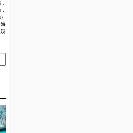
備，
驗，
池）
徐海
走現
站