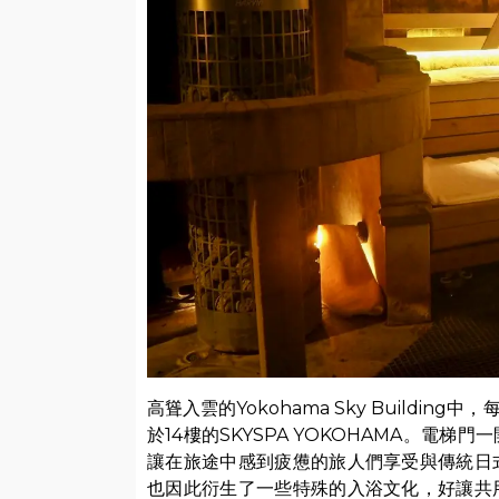
高聳入雲的Yokohama Sky Build
於14樓的SKYSPA YOKOHAMA。電
讓在旅途中感到疲憊的旅人們享受與傳統日
也因此衍生了一些特殊的入浴文化，好讓共