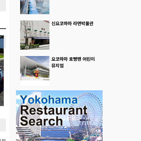
신요코하마 라면박물관
요코하마 호빵맨 어린이
뮤지엄