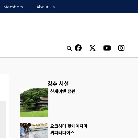
Members
About Us
강추 시설
산케이엔 정원
요코하마 핫케이지마
씨파라다이스