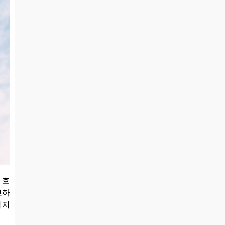
 호
코하
미지