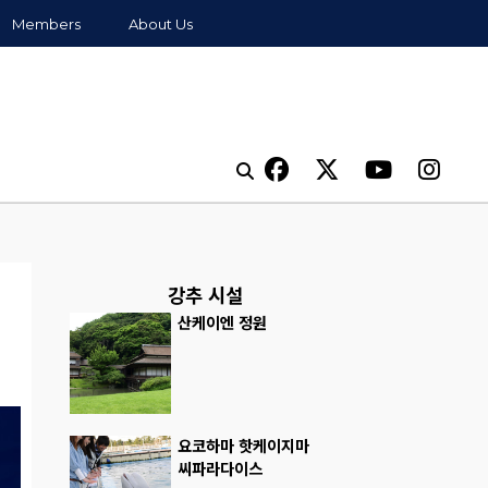
Members
About Us
강추 시설
산케이엔 정원
요코하마 핫케이지마
씨파라다이스