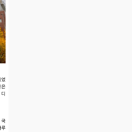
되었
인은
 디
 국
하루