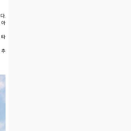
다.
 아
 타
 추