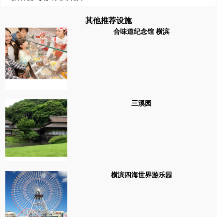
其他推荐设施
合味道纪念馆 横滨
三溪园
横滨四海世界游乐园