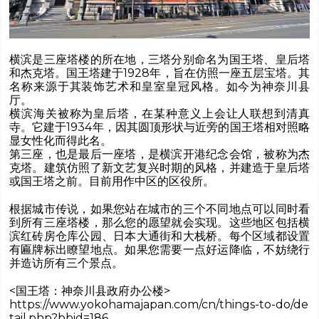
横滨是三座塔楼的所在地，三塔分别命名为国王塔、皇后塔
和杰克塔。国王塔建于1928年，旨在仿照一座五层宝塔。其
名称来源于其装饰艺术和皇室皇冠风格。如今为神奈川县
厅。
横滨海关被称为皇后塔，在某种意义上会让人联想到清真
寺。它建于1934年，因其圆顶形状与近旁的国王塔相对照略
显女性化而得此名。
第三座，也是最后一座塔，是横滨开港纪念会馆，被称为杰
克塔。建筑仿照了新文艺复兴时期的风格，并建造于皇后塔
或国王塔之前。目前用作中区的区役所。
根据城市传说，如果您站在城市的三个不同地点可以同时看
到所有三座塔楼，那么您的愿望就会实现。这些地区包括横
滨红砖房仓库公园、日本大通街和大栈桥。每个区域都设置
有匾牌标出瞭望地点。如果您需要一点好运降临，不妨绕行
并造访所有三个景点。
<国王塔：神奈川县政府办公楼>
https://www.yokohamajapan.com/cn/things-to-do/de
tail.php?bbid=186