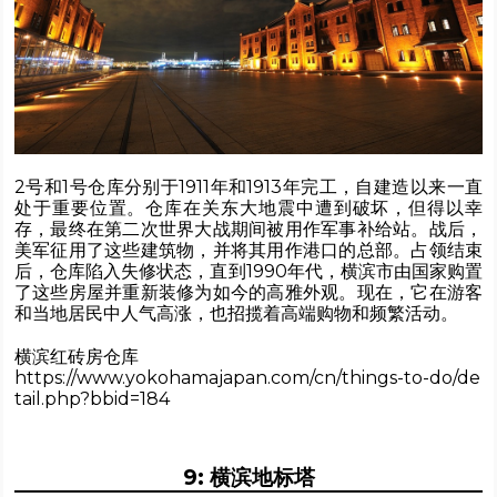
2号和1号仓库分别于1911年和1913年完工，自建造以来一直
处于重要位置。仓库在关东大地震中遭到破坏，但得以幸
存，最终在第二次世界大战期间被用作军事补给站。战后，
美军征用了这些建筑物，并将其用作港口的总部。占领结束
后，仓库陷入失修状态，直到1990年代，横滨市由国家购置
了这些房屋并重新装修为如今的高雅外观。现在，它在游客
和当地居民中人气高涨，也招揽着高端购物和频繁活动。
横滨红砖房仓库
https://www.yokohamajapan.com/cn/things-to-do/de
tail.php?bbid=184
9: 横滨地标塔