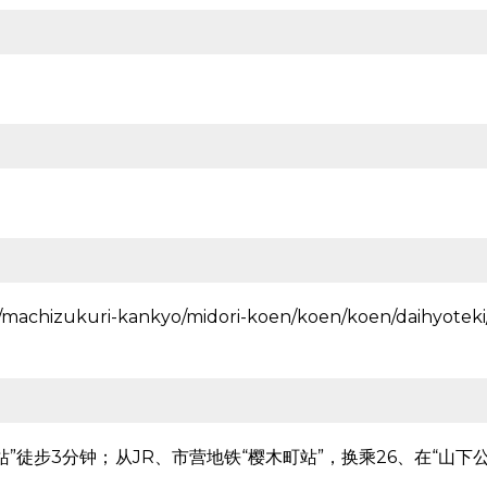
hi/machizukuri-kankyo/midori-koen/koen/koen/daihyoteki
华街站”徒步3分钟；从JR、市营地铁“樱木町站”，换乘26、在“山下