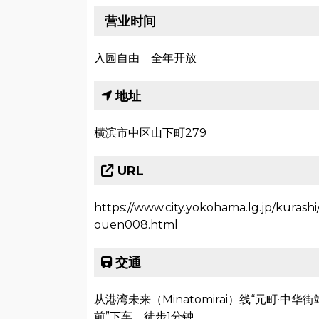
营业时间
入园自由 全年开放
地址
横滨市中区山下町279
URL
https://www.city.yokohama.lg.jp/kuras
ouen008.html
交通
从港湾未来（Minatomirai）线“元町·中
前”下车，徒步1分钟