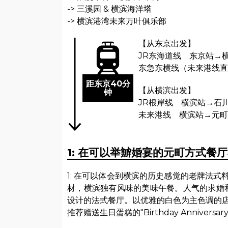
-> 三溪园 & 横滨海洋塔
-> 横滨港湾未来万叶俱乐部
【从东京出发】
JR东海道线 东京站→
东急东横线（未来港线直
距东京40分
【从横滨出发】
钟
JR根岸线 横滨站→石
未来港线 横滨站→元町
1: 在可以举辧婚宴的元町方式餐
1: 在可以体会到横滨的历史感觉的老牌法
材，横滨独有风味的美味午餐。人气的求婚和订
设计的法式餐厅。以优雅的白色为主色调的
推荐赠送生日蛋糕的"Birthday Anniversary