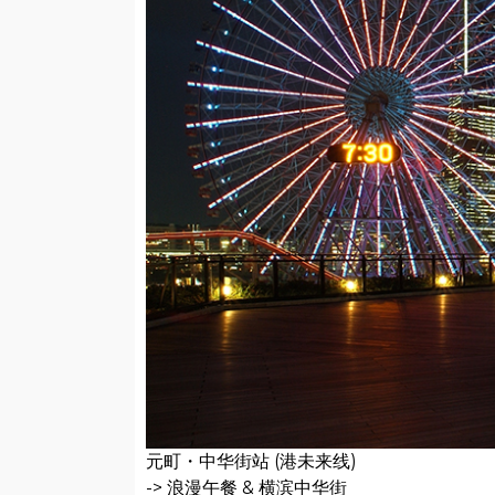
元町・中华街站 (港未来线)
-> 浪漫午餐 & 横滨中华街