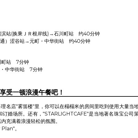
横滨站(换乘ＪＲ根岸线)→石川町站 约40分钟
通）涩谷站→元町・中华街站 约40分钟
川町站 7分钟
・中华街站 7分钟
厅享受一顿浪漫午餐吧！
式料理名店"雾笛楼"里，你可以在榻榻米的房间里吃到使用大量当
婚场所。还有，"STARLIGHTCAFE"是当地著名珠宝公司
店内充满着浪漫轻松的氛围。
 Plan"。