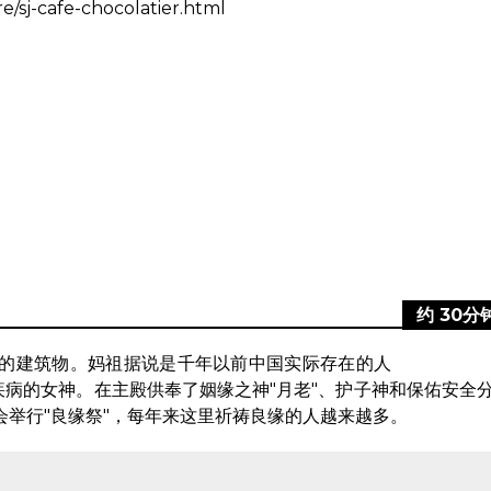
e/sj-cafe-chocolatier.html
约 30分
手边的建筑物。妈祖据说是千年以前中国实际存在的人
病的女神。在主殿供奉了姻缘之神"月老"、护子神和保佑安全
会举行"良缘祭"，每年来这里祈祷良缘的人越来越多。