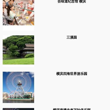
合味道纪念馆 横滨
三溪园
横滨四海世界游乐园
横滨港湾未来万叶俱乐部