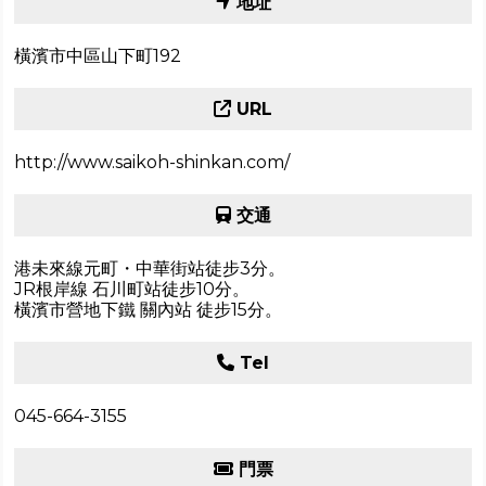
地址
橫濱市中區山下町192
URL
http://www.saikoh-shinkan.com/
交通
港未來線元町・中華街站徒步3分。
JR根岸線 石川町站徒步10分。
橫濱市營地下鐵 關內站 徒步15分。
Tel
045-664-3155
門票