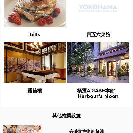
bills
四五六菜館
霧笛樓
橫濱ARIAKE本館
Harbour’s Moon
其他推薦設施
合味道博物館 橫濱