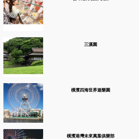
三溪園
橫濱四海世界遊樂園
橫濱港灣未來萬葉俱樂部