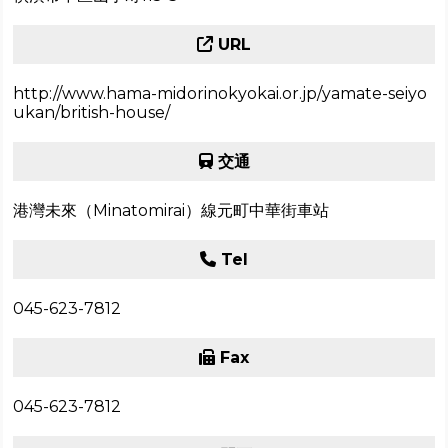
URL
http://www.hama-midorinokyokai.or.jp/yamate-seiyo
ukan/british-house/
交通
港灣未來（Minatomirai）線元町中華街車站
Tel
045-623-7812
Fax
045-623-7812