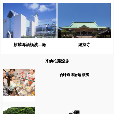
麒麟啤酒橫濱工廠
總持寺
其他推薦設施
合味道博物館 橫濱
三溪園