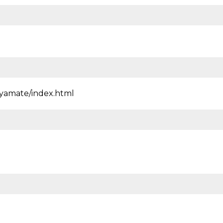
yamate/index.html
。