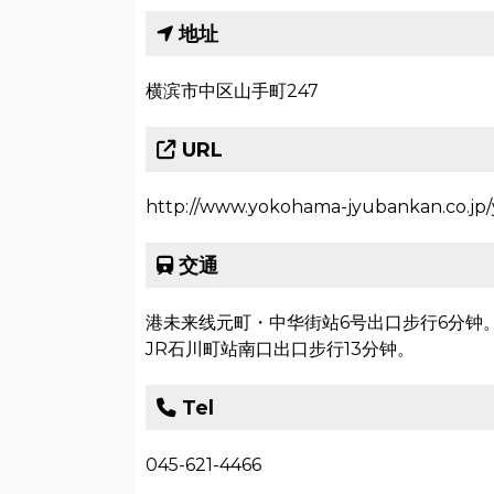
地址
横滨市中区山手町247
URL
http://www.yokohama-jyubankan.co.jp/
交通
港未来线元町・中华街站6号出口步行6分钟
JR石川町站南口出口步行13分钟。
Tel
045-621-4466