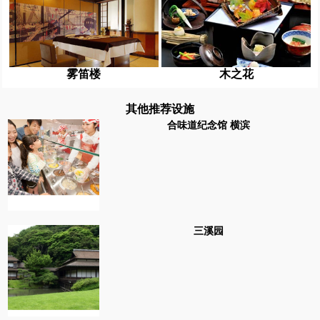
雾笛楼
木之花
其他推荐设施
合味道纪念馆 横滨
三溪园