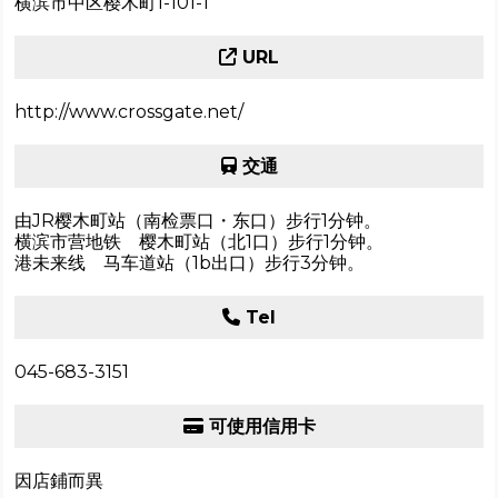
横滨市中区樱木町1-101-1
URL
http://www.crossgate.net/
交通
由JR樱木町站（南检票口・东口）步行1分钟。
横滨市营地铁 樱木町站（北1口）步行1分钟。
港未来线 马车道站（1b出口）步行3分钟。
Tel
045-683-3151
可使用信用卡
因店鋪而異