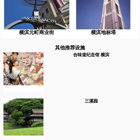
横滨元町商业街
横滨地标塔
其他推荐设施
合味道纪念馆 横滨
三溪园