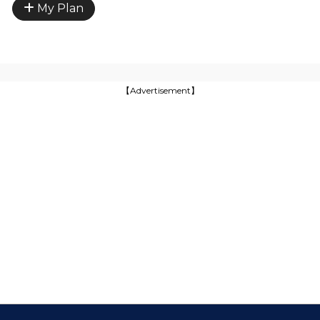
My Plan
【Advertisement】