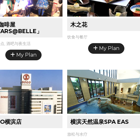
咖啡屋
木之花
TARS@BELLE」
饮食与餐厅
点, 酒吧与夜生活
My Plan
My Plan
GO横滨店
横滨天然温泉SPA EAS
放松与水疗