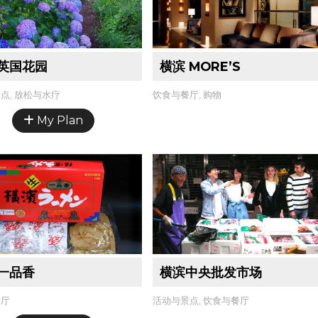
英国花园
横滨 MORE’S
点, 放松与水疗
饮食与餐厅, 购物
My Plan
一品香
横滨中央批发市场
餐厅
活动与景点, 饮食与餐厅