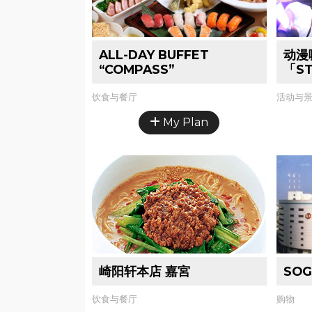
ALL-DAY BUFFET
动漫
“COMPASS”
「S
饮食与餐厅
活动与景
My Plan
崎阳轩本店 嘉宮
SO
饮食与餐厅
购物