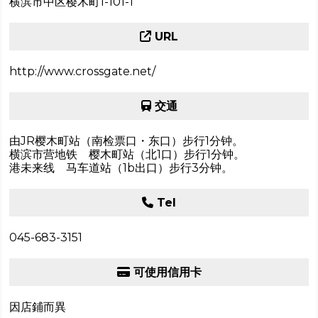
横滨市中区樱木町1-101-1
URL
http://www.crossgate.net/
交通
由JR樱木町站（南检票口・东口）步行1分钟。
横滨市营地铁 樱木町站（北1口）步行1分钟。
港未来线 马车道站（1b出口）步行3分钟。
Tel
045-683-3151
可使用信用卡
因店鋪而異