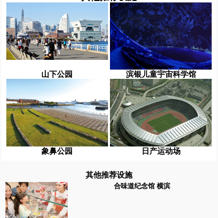
山下公园
滨银儿童宇宙科学馆
象鼻公园
日产运动场
其他推荐设施
合味道纪念馆 横滨