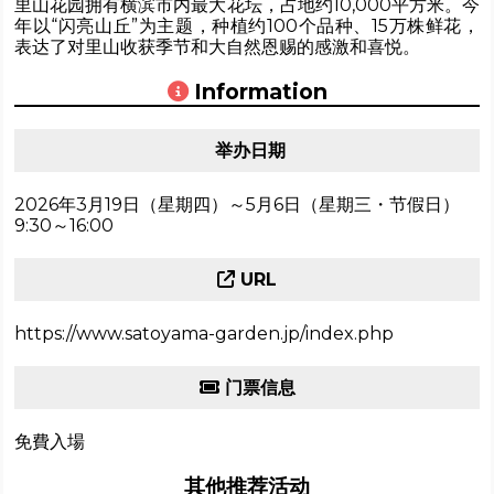
里山花园拥有横滨市内最大花坛，占地约10,000平方米。今
年以“闪亮山丘”为主题，种植约100个品种、15万株鲜花，
表达了对里山收获季节和大自然恩赐的感激和喜悦。
Information
举办日期
2026年3月19日（星期四）～5月6日（星期三・节假日）
9:30～16:00
URL
https://www.satoyama-garden.jp/index.php
门票信息
免費入場
其他推荐活动